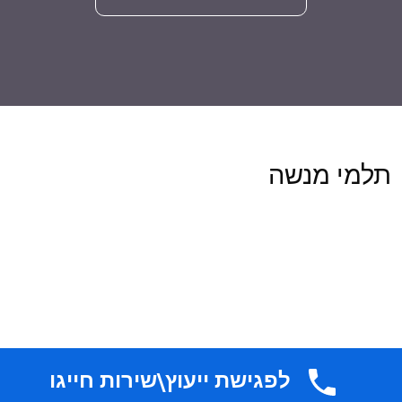
תלמי מנשה
לפגישת ייעוץ\שירות חייגו