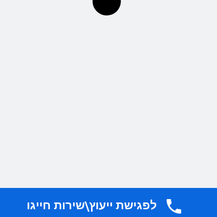
מחסומים
לפגישת ייעוץ\שירות חייגו